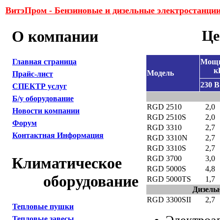
ВитэПром - Бензиновые и дизельные электростанции
О компании
Це
Мощн
Главная страница
к
Модель
Прайс-лист
230 В
СПЕКТР услуг
Б/у оборудование
RGD 2510
2,0
Новости компании
RGD 2510S
2,0
Форум
RGD 3310
2,7
Контактная Информация
RGD 3310N
2,7
RGD 3310S
2,7
Климатическое
RGD 3700
3,0
RGD 5000S
4,8
оборудование
RGD 5000TS
1,7
Дизель
RGD 3300SII
2,7
Тепловые пушки
Тепловые завесы