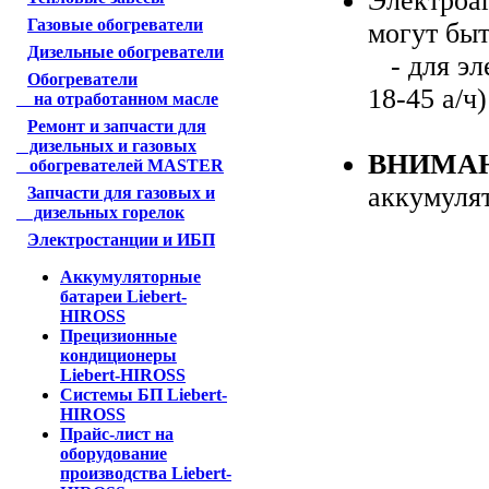
Электроа
Газовые обогреватели
могут бы
Дизельные обогреватели
- для эле
Обогреватели
18-45 а/ч)
на отработанном масле
Ремонт и запчасти для
дизельных и газовых
ВНИМА
обогревателей MASTER
аккумулят
Запчасти для газовых и
дизельных горелок
Электростанции и ИБП
Аккумуляторные
батареи Liebert-
HIROSS
Прецизионные
кондиционеры
Liebert-HIROSS
Системы БП Liebert-
HIROSS
Прайс-лист на
оборудование
производства Liebert-